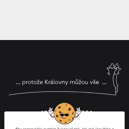
+420 606 633 931
viktoria@danceayoga.eu